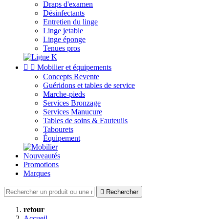
Draps d'examen
Désinfectants
Entretien du linge
Linge jetable
Linge éponge
Tenues pros


Mobilier et équipements
Concepts Revente
Guéridons et tables de service
Marche-pieds
Services Bronzage
Services Manucure
Tables de soins & Fauteuils
Tabourets
Équipement
Nouveautés
Promotions
Marques

Rechercher
retour
Accueil