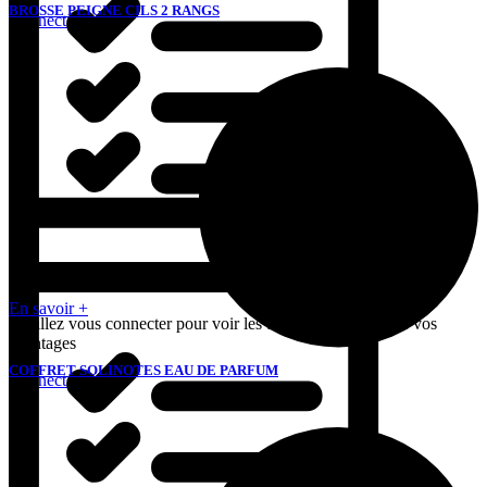
BROSSE PEIGNE CILS 2 RANGS
Connectez-vous

En savoir +
Veuillez vous connecter pour voir les tarifs et bénéficier de vos
avantages
COFFRET SOLINOTES EAU DE PARFUM
Connectez-vous
