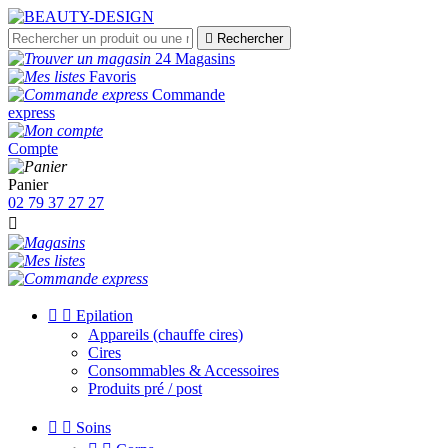

Rechercher
24 Magasins
Favoris
Commande
express
Compte
Panier
02 79 37 27 27



Epilation
Appareils (chauffe cires)
Cires
Consommables & Accessoires
Produits pré / post


Soins