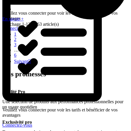
Veuillez vous connecter pour voir les tarifs et bénéficier de vos
avantages
En savoir +
Affichage 1-12 de 63 article(s)
Connectez-vous
1
2
3
…
6
Suivant

Nos promesses
Qualité Pro
Une sélection de produits aux performances professionnelles pour
un usage quotidien
Veuillez vous connecter pour voir les tarifs et bénéficier de vos
avantages
Exclusivité pro
Connectez-vous