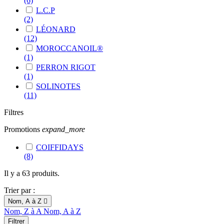
(6)
L.C.P
(2)
LÉONARD
(12)
MOROCCANOIL®
(1)
PERRON RIGOT
(1)
SOLINOTES
(11)
Filtres
Promotions
expand_more
COIFFIDAYS
(8)
Il y a 63 produits.
Trier par :
Nom, A à Z

Nom, Z à A
Nom, A à Z
Filtrer