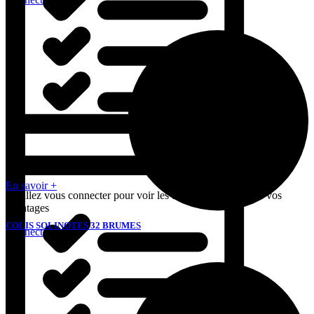

En savoir +
Veuillez vous connecter pour voir les tarifs et bénéficier de vos
avantages
COLIS SOLINOTES 32 BRUMES
Connectez-vous
