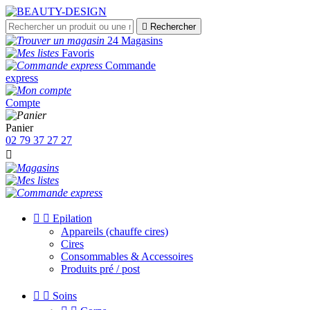

Rechercher
24 Magasins
Favoris
Commande
express
Compte
Panier
02 79 37 27 27



Epilation
Appareils (chauffe cires)
Cires
Consommables & Accessoires
Produits pré / post


Soins