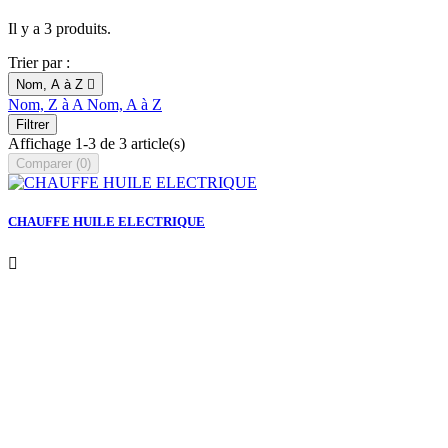
Il y a 3 produits.
Trier par :
Nom, A à Z

Nom, Z à A
Nom, A à Z
Filtrer
Affichage 1-3 de 3 article(s)
Comparer (
0
)‎
CHAUFFE HUILE ELECTRIQUE
