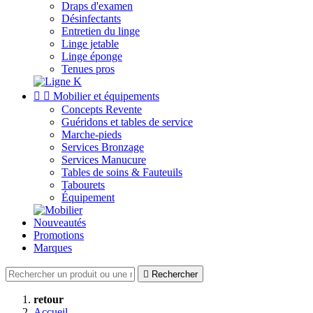
Draps d'examen
Désinfectants
Entretien du linge
Linge jetable
Linge éponge
Tenues pros


Mobilier et équipements
Concepts Revente
Guéridons et tables de service
Marche-pieds
Services Bronzage
Services Manucure
Tables de soins & Fauteuils
Tabourets
Équipement
Nouveautés
Promotions
Marques

Rechercher
retour
Accueil