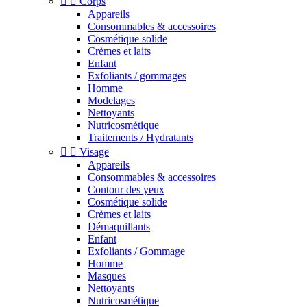


Corps
Appareils
Consommables & accessoires
Cosmétique solide
Crèmes et laits
Enfant
Exfoliants / gommages
Homme
Modelages
Nettoyants
Nutricosmétique
Traitements / Hydratants


Visage
Appareils
Consommables & accessoires
Contour des yeux
Cosmétique solide
Crèmes et laits
Démaquillants
Enfant
Exfoliants / Gommage
Homme
Masques
Nettoyants
Nutricosmétique