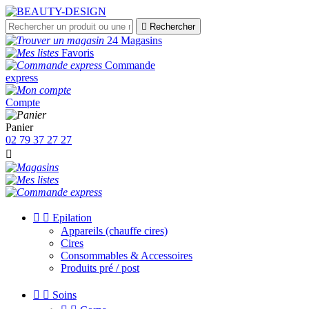

Rechercher
24 Magasins
Favoris
Commande
express
Compte
Panier
02 79 37 27 27



Epilation
Appareils (chauffe cires)
Cires
Consommables & Accessoires
Produits pré / post


Soins