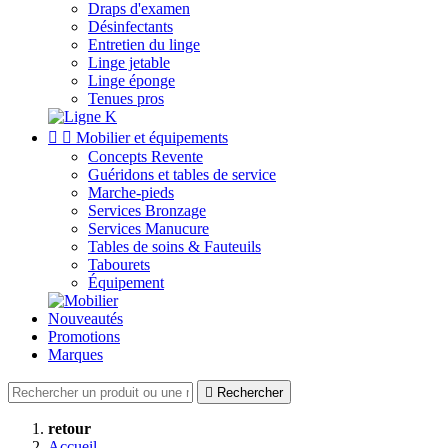
Draps d'examen
Désinfectants
Entretien du linge
Linge jetable
Linge éponge
Tenues pros


Mobilier et équipements
Concepts Revente
Guéridons et tables de service
Marche-pieds
Services Bronzage
Services Manucure
Tables de soins & Fauteuils
Tabourets
Équipement
Nouveautés
Promotions
Marques

Rechercher
retour
Accueil