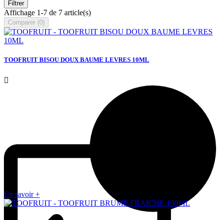
Filtrer
Affichage 1-7 de 7 article(s)
Comparer (
0
)‎
TOOFRUIT BISOU DOUX BAUME LEVRES 10ML

En savoir +