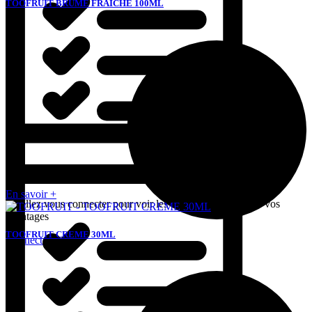
TOOFRUIT BRUME FRAICHE 100ML

En savoir +
Veuillez vous connecter pour voir les tarifs et bénéficier de vos
avantages
TOOFRUIT CREME 30ML
Connectez-vous
