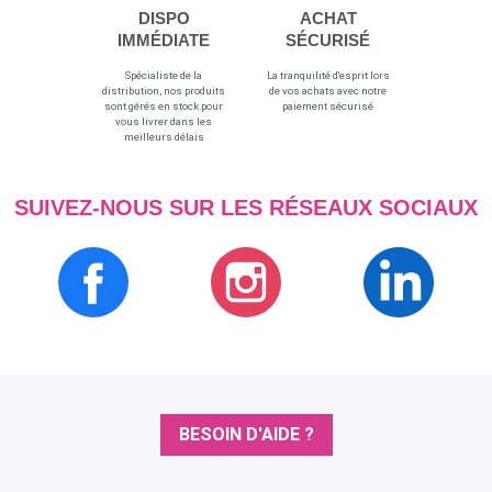
DISPO
ACHAT
IMMÉDIATE
SÉCURISÉ
Spécialiste de la
La tranquilité d'esprit lors
distribution, nos produits
de vos achats avec notre
sont gérés en stock pour
paiement sécurisé
vous livrer dans les
meilleurs délais
SUIVEZ-NOUS SUR LES RÉSEAUX SOCIAUX
BESOIN D'AIDE ?