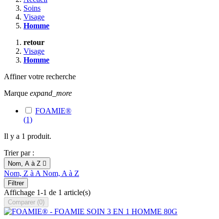
Soins
Visage
Homme
retour
Visage
Homme
Affiner votre recherche
Marque
expand_more
FOAMIE®
(1)
Il y a 1 produit.
Trier par :
Nom, A à Z

Nom, Z à A
Nom, A à Z
Filtrer
Affichage 1-1 de 1 article(s)
Comparer (
0
)‎