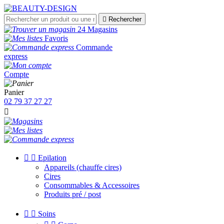

Rechercher
24 Magasins
Favoris
Commande
express
Compte
Panier
02 79 37 27 27



Epilation
Appareils (chauffe cires)
Cires
Consommables & Accessoires
Produits pré / post


Soins