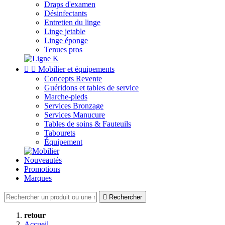
Draps d'examen
Désinfectants
Entretien du linge
Linge jetable
Linge éponge
Tenues pros


Mobilier et équipements
Concepts Revente
Guéridons et tables de service
Marche-pieds
Services Bronzage
Services Manucure
Tables de soins & Fauteuils
Tabourets
Équipement
Nouveautés
Promotions
Marques

Rechercher
retour
Accueil