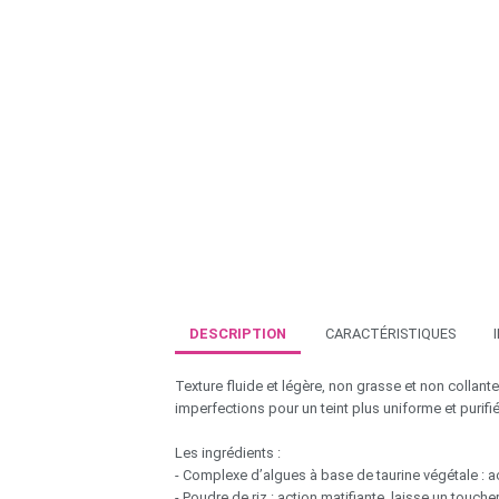
DESCRIPTION
CARACTÉRISTIQUES
Texture fluide et légère, non grasse et non collante,
imperfections pour un teint plus uniforme et purifié
Les ingrédients :
- Complexe d’algues à base de taurine végétale : act
- Poudre de riz : action matifiante, laisse un touche