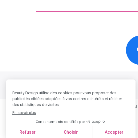
BESOIN D'AIDE ?
BEAUTY-DESIGN & VOUS
NOS PARTENAI
Qui sommes-nous ?
COIFF'Idis
Contactez-nous
Préférence
Magasins
Logiciel Noa