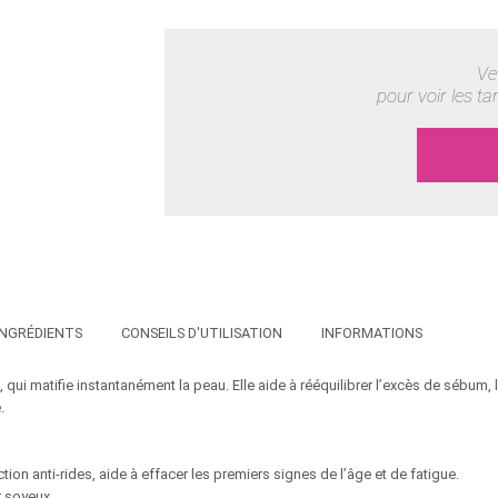
Ve
pour voir les ta
INGRÉDIENTS
CONSEILS D'UTILISATION
INFORMATIONS
 qui matifie instantanément la peau. Elle aide à rééquilibrer l’excès de sébum, l
.
ion anti-rides, aide à effacer les premiers signes de l’âge et de fatigue.
r soyeux.