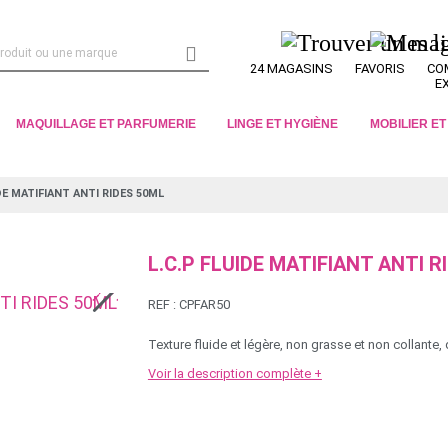

24 MAGASINS
FAVORIS
CO
E
MAQUILLAGE ET PARFUMERIE
LINGE ET HYGIÈNE
MOBILIER E
DE MATIFIANT ANTI RIDES 50ML
L.C.P FLUIDE MATIFIANT ANTI R
REF :
CPFAR50
Texture fluide et légère, non grasse et non collante, q
Voir la description complète +