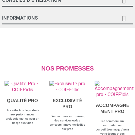

CONSEILS D'UTILISATION

INFORMATIONS
NOS PROMESSES
QUALITÉ PRO
EXCLUSIVITÉ
ACCOMPAGNE
PRO
Une sélection de produits
MENT PRO
aux performances
Des marques exclusives,
professionnelles pour un
des services et des
Des commerciaux
usage quotidien
concepts innovants dédiés
exclusifs, des
aux pros
conseillères magasins à
votre écoute et des