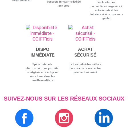
concepts innovants dédiés
exclusifs, des
aux pros
conseillères magasins à
votre écoute et des
tutoriels vidéos pour vous
guider
DISPO
ACHAT
IMMÉDIATE
SÉCURISÉ
Spécialiste de la
La tranquilité d'esprit lors
distribution, nos produits
de vos achats avec notre
sont gérés en stock pour
paiement sécurisé
vous livrer dans les
meilleurs délais
SUIVEZ-NOUS SUR LES RÉSEAUX SOCIAUX