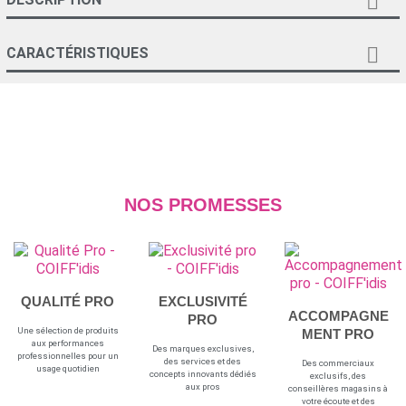


CARACTÉRISTIQUES
NOS PROMESSES
QUALITÉ PRO
EXCLUSIVITÉ
ACCOMPAGNE
PRO
Une sélection de produits
MENT PRO
aux performances
Des marques exclusives,
professionnelles pour un
des services et des
Des commerciaux
usage quotidien
concepts innovants dédiés
exclusifs, des
aux pros
conseillères magasins à
votre écoute et des