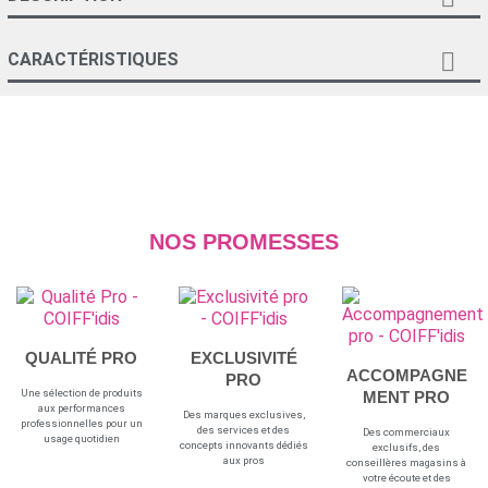

CARACTÉRISTIQUES
NOS PROMESSES
QUALITÉ PRO
EXCLUSIVITÉ
ACCOMPAGNE
PRO
Une sélection de produits
MENT PRO
aux performances
Des marques exclusives,
professionnelles pour un
des services et des
Des commerciaux
usage quotidien
concepts innovants dédiés
exclusifs, des
aux pros
conseillères magasins à
votre écoute et des