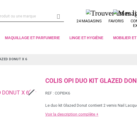

24 MAGASINS
FAVORIS
CO
E
MAQUILLAGE ET PARFUMERIE
LINGE ET HYGIÈNE
MOBILIER E
LAZED DONUT X 6
COLIS OPI DUO KIT GLAZED DON
REF :
COPIDK6
Le duo kit Glazed Donut contient 2 vernis Nail Lacque
Voir la description complète +