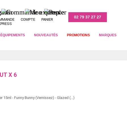
02 79 37 27 27
MMANDE
COMPTE
PANIER
XPRESS
T ÉQUIPEMENTS
NOUVEAUTÉS
PROMOTIONS
MARQUES
UT X 6
r 15ml - Funny Bunny (Vernissez) - Glazed (...)