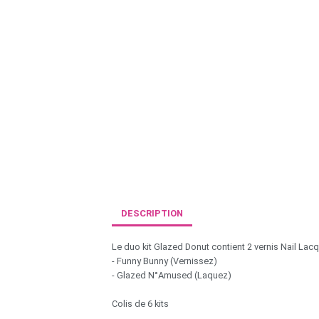
DESCRIPTION
Le duo kit Glazed Donut contient 2 vernis Nail Lac
- Funny Bunny (Vernissez)
- Glazed N°Amused (Laquez)
Colis de 6 kits