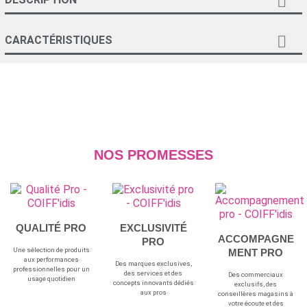


CARACTÉRISTIQUES
NOS PROMESSES
QUALITÉ PRO
EXCLUSIVITÉ
ACCOMPAGNE
PRO
Une sélection de produits
MENT PRO
aux performances
Des marques exclusives,
professionnelles pour un
des services et des
Des commerciaux
usage quotidien
concepts innovants dédiés
exclusifs, des
aux pros
conseillères magasins à
votre écoute et des