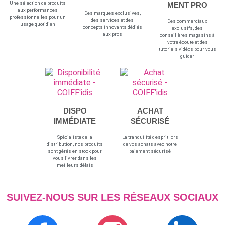
Une sélection de produits
MENT PRO
aux performances
Des marques exclusives,
professionnelles pour un
des services et des
Des commerciaux
usage quotidien
concepts innovants dédiés
exclusifs, des
aux pros
conseillères magasins à
votre écoute et des
tutoriels vidéos pour vous
guider
DISPO
ACHAT
IMMÉDIATE
SÉCURISÉ
Spécialiste de la
La tranquilité d'esprit lors
distribution, nos produits
de vos achats avec notre
sont gérés en stock pour
paiement sécurisé
vous livrer dans les
meilleurs délais
SUIVEZ-NOUS SUR LES RÉSEAUX SOCIAUX